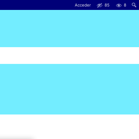
Acceder
85
8