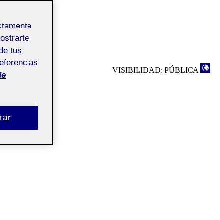
ectamente
mostrarte
de tus
referencias
VISIBILIDAD: PÚBLICA
de
rar