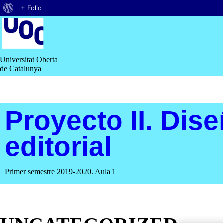
Acerca
+ Folio
Saltar
de
al
contenido
WordPress
Universitat Oberta
de Catalunya
Proyecto II. Dis
editorial
Primer semestre 2019-2020. Aula 1